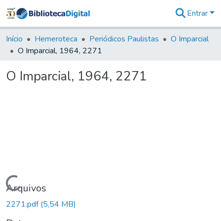
Entrar
Comunidades
&
Início
Hemeroteca
Periódicos Paulistas
O Imparcial
Coleções
O Imparcial, 1964, 2271
Tudo na
Biblioteca
O Imparcial, 1964, 2271
Digital
Estatísticas
Carregando...
Arquivos
2271.pdf
(5,54 MB)