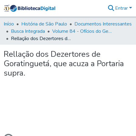
Entrar
Comunidades
&
Início
História de São Paulo
Documentos Interessantes
Coleções
Busca Integrada
Volume 84 - Ofícios do General Martins Lopes de Saldanha (Governador da Capitania): 1782- 1786
Tudo na
Rellação dos Dezertores de Goratinguetá, que acuza a Portaria supra.
Biblioteca
Digital
Rellação dos Dezertores de
Estatísticas
Goratinguetá, que acuza a Portaria
supra.