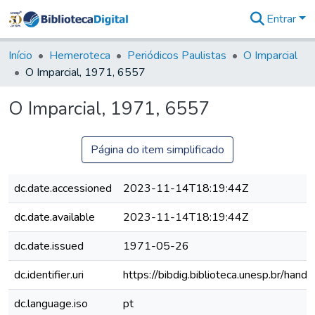
Entrar
Comunidades
&
Início
Hemeroteca
Periódicos Paulistas
O Imparcial
Coleções
O Imparcial, 1971, 6557
Tudo na
Biblioteca
O Imparcial, 1971, 6557
Digital
Estatísticas
Página do item simplificado
dc.date.accessioned
2023-11-14T18:19:44Z
dc.date.available
2023-11-14T18:19:44Z
dc.date.issued
1971-05-26
dc.identifier.uri
https://bibdig.biblioteca.unesp.br/han
dc.language.iso
pt