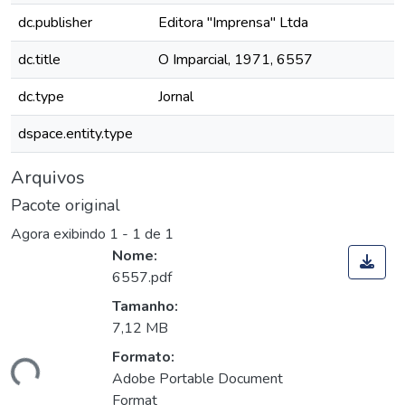
dc.publisher
Editora "Imprensa" Ltda
dc.title
O Imparcial, 1971, 6557
dc.type
Jornal
dspace.entity.type
Arquivos
Pacote original
Agora exibindo
1 - 1 de 1
Nome:
6557.pdf
Tamanho:
7,12 MB
Formato:
gando...
Adobe Portable Document
Format