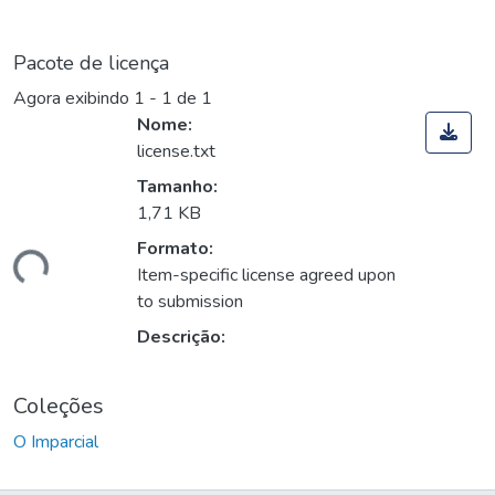
Pacote de licença
Agora exibindo
1 - 1 de 1
Nome:
license.txt
Tamanho:
1,71 KB
Formato:
gando...
Item-specific license agreed upon
to submission
Descrição:
Coleções
O Imparcial