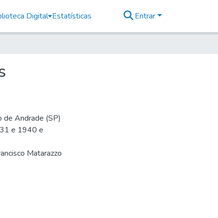
lioteca Digital
Estatísticas
Entrar
s
io de Andrade (SP)
-31 e 1940 e
rancisco Matarazzo