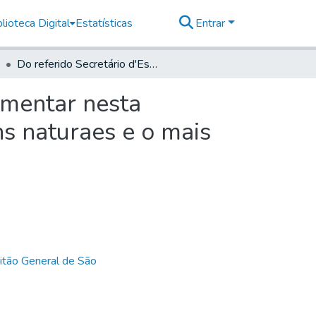
lioteca Digital
Estatísticas
Entrar
Do referido Secretário d'Estado sobre procurar augmentar nesta Capitania o uzo, e consumo de todas as Producçoens naturaes e o mais que abaixo de declara.
gmentar nesta
s naturaes e o mais
itão General de São