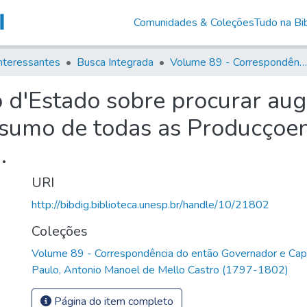
Comunidades & Coleções
Tudo na Bib
nteressantes
Busca Integrada
Volume 89 - Correspondência do então Governador e Capitão General de São Paulo, Antonio Manoel de Mello Castro (1797-1802)
o d'Estado sobre procurar au
nsumo de todas as Producçoen
.
URI
http://bibdig.biblioteca.unesp.br/handle/10/21802
Coleções
Volume 89 - Correspondência do então Governador e Cap
Paulo, Antonio Manoel de Mello Castro (1797-1802)
Página do item completo