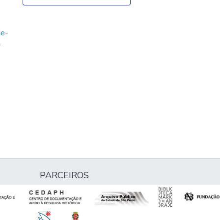
de-
-
PARCEIROS