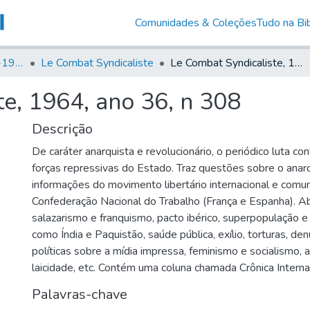
Comunidades & Coleções
Tudo na Bib
Canto Libertário (1906-1995)
Le Combat Syndicaliste
Le Combat Syndicaliste, 1964, ano 36, n 308
e, 1964, ano 36, n 308
Descrição
De caráter anarquista e revolucionário, o periódico luta co
forças repressivas do Estado. Traz questões sobre o anarc
informações do movimento libertário internacional e comu
Confederação Nacional do Trabalho (França e Espanha). 
salazarismo e franquismo, pacto ibérico, superpopulação e
como Índia e Paquistão, saúde pública, exílio, torturas, de
políticas sobre a mídia impressa, feminismo e socialismo, al
laicidade, etc. Contém uma coluna chamada Crônica Internac
Palavras-chave