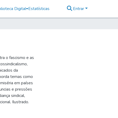
lioteca Digital
Estatísticas
Entrar
ntra o fascismo e as
ossindicalismo,
nicados da
Aborda temas como
 miséria em países
nuncias e pressões
iança sindical,
ional. Ilustrado.