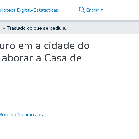
lioteca Digital
Estatísticas
Entrar
Traslado do que se pediu ao Intendente Geral do Ouro em a cidade do Rio de Janeiro, para a futura subsistência de poder laborar a Casa de Fundição desta cidade de São Paulo de São Paulo.
Ouro em a cidade do
 laborar a Casa de
 Botelho Mourão aos