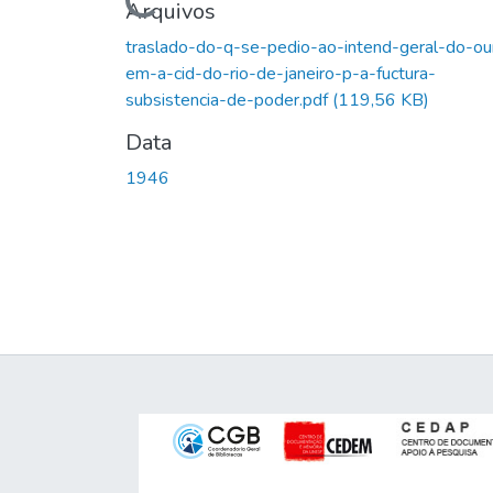
Carregando...
Arquivos
traslado-do-q-se-pedio-ao-intend-geral-do-ou
em-a-cid-do-rio-de-janeiro-p-a-fuctura-
subsistencia-de-poder.pdf
(119,56 KB)
Data
1946