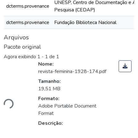
UNESP, Centro de Documentação e Ap
dcterms.provenance
Pesquisa (CEDAP)
dcterms.provenance
Fundação Biblioteca Nacional
Arquivos
Pacote original
Agora exibindo
1 - 1 de 1
Nome:
revista-feminina-1928-174.pdf
Tamanho:
19,51 MB
ando...
Formato:
Adobe Portable Document
Format
Descrição: