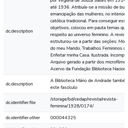
por Virgilina de Souza Salles em 1914 e
até 1936. Atribuía-se a missão de busc
emancipação das mulheres, no interior d
católica tradicional. Para conseguir ess
objetivos, colocou em pauta temas que
dc.description
respeito ao universo feminino. A revist
estruturou-se a partir das seções: Mo
do meu Marido, Trabalhos Femininos o
Enfeitar minha Casa. Ilustrada. Incomple
Arquivo gerado a partir dos microfilme
Acervo da Fundação Biblioteca Naciona
A Biblioteca Mário de Andrade també
dc.description
este fascículo
/storage/bd/cedap/revista/revista-
dc.identifier.file
feminina/1928/0174/
dc.identifier.other
000044325