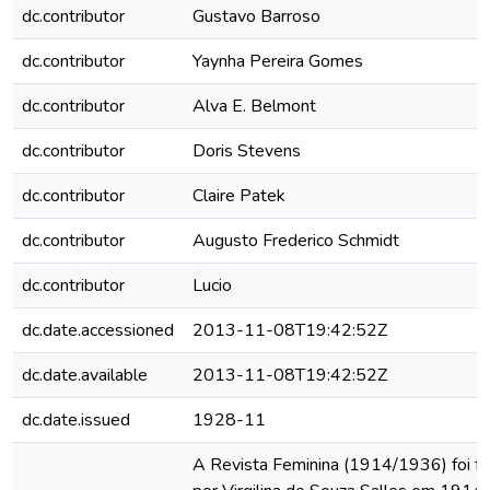
dc.contributor
Gustavo Barroso
dc.contributor
Yaynha Pereira Gomes
dc.contributor
Alva E. Belmont
dc.contributor
Doris Stevens
dc.contributor
Claire Patek
dc.contributor
Augusto Frederico Schmidt
dc.contributor
Lucio
dc.date.accessioned
2013-11-08T19:42:52Z
dc.date.available
2013-11-08T19:42:52Z
dc.date.issued
1928-11
A Revista Feminina (1914/1936) foi f