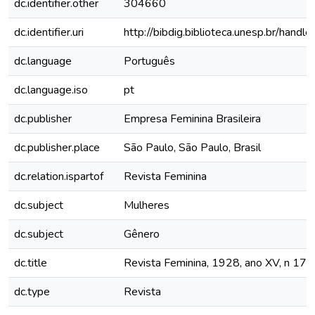
dc.identifier.other
304660
dc.identifier.uri
http://bibdig.biblioteca.unesp.br/hand
dc.language
Português
dc.language.iso
pt
dc.publisher
Empresa Feminina Brasileira
dc.publisher.place
São Paulo, São Paulo, Brasil
dc.relation.ispartof
Revista Feminina
dc.subject
Mulheres
dc.subject
Gênero
dc.title
Revista Feminina, 1928, ano XV, n 174
dc.type
Revista