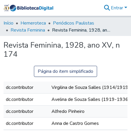
Entrar
Comunidades
&
Início
Hemeroteca
Periódicos Paulistas
Coleções
Revista Feminina
Revista Feminina, 1928, ano XV, n 174
Tudo na
Biblioteca
Revista Feminina, 1928, ano XV, n
Digital
174
Estatísticas
Página do item simplificado
dc.contributor
Virgilina de Souza Salles (1914/1919)
dc.contributor
Avelina de Souza Salles (1919-1936)
dc.contributor
Alfredo Pinheiro
dc.contributor
Anna de Castro Gomes