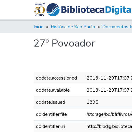
Início
História de São Paulo
Documentos I
27º Povoador
dc.date.accessioned
2013-11-29T17:07:
dc.date.available
2013-11-29T17:07:
dc.date.issued
1895
dc.identifier.file
/storage/bd/bfr/livr
dc.identifier.uri
http://bibdig.bibliot