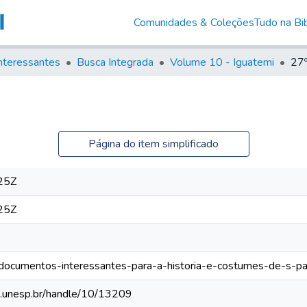
Comunidades & Coleções
Tudo na Bib
nteressantes
Busca Integrada
Volume 10 - Iguatemi
27
Página do item simplificado
25Z
25Z
os/documentos-interessantes-para-a-historia-e-costumes-de-s-p
eca.unesp.br/handle/10/13209