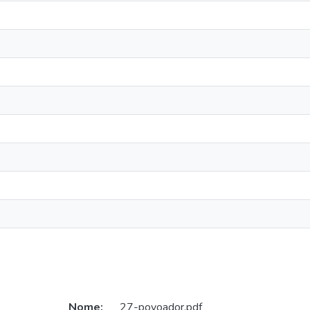
Nome:
27-povoador.pdf