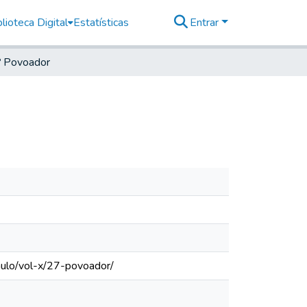
lioteca Digital
Estatísticas
Entrar
º Povoador
aulo/vol-x/27-povoador/