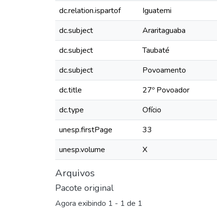
dc.relation.ispartof
Iguatemi
dc.subject
Araritaguaba
dc.subject
Taubaté
dc.subject
Povoamento
dc.title
27º Povoador
dc.type
Ofício
unesp.firstPage
33
unesp.volume
X
Arquivos
Pacote original
Agora exibindo
1 - 1 de 1