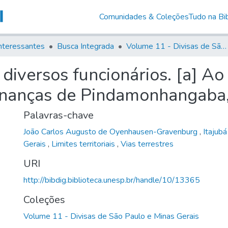
Comunidades & Coleções
Tudo na Bib
nteressantes
Busca Integrada
Volume 11 - Divisas de São Paulo e Minas Gerais
diversos funcionários. [a] Ao
nanças de Pindamonhangaba
Palavras-chave
João Carlos Augusto de Oyenhausen-Gravenburg
,
Itajub
Gerais
,
Limites territoriais
,
Vias terrestres
URI
http://bibdig.biblioteca.unesp.br/handle/10/13365
Coleções
Volume 11 - Divisas de São Paulo e Minas Gerais