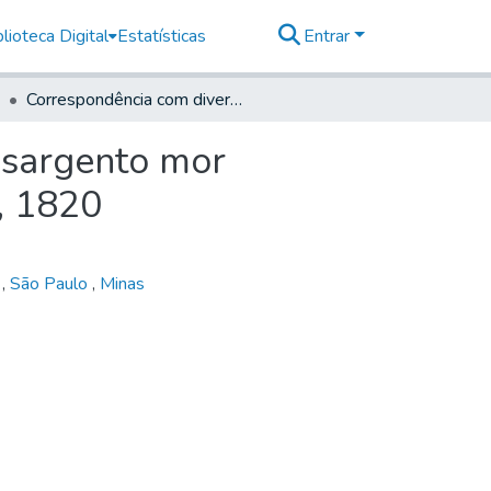
lioteca Digital
Estatísticas
Entrar
Correspondência com diversos funcionários. [a] Ao sargento mor comandante das ordenanças de Pindamonhangaba, 1820
 sargento mor
, 1820
á
,
São Paulo
,
Minas