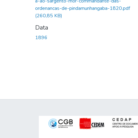
a-ao-sargento-mor-commandante-das-
ordenancas-de-pindamunhangaba-1820.pdf
(260,85 KB)
Data
1896