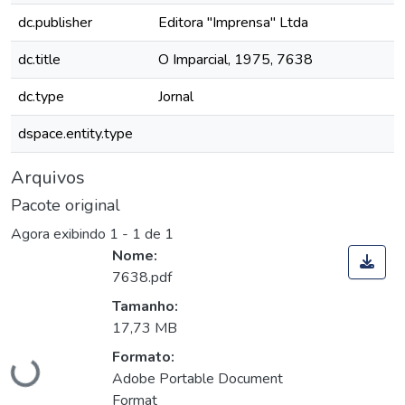
dc.publisher
Editora "Imprensa" Ltda
dc.title
O Imparcial, 1975, 7638
dc.type
Jornal
dspace.entity.type
Arquivos
Pacote original
Agora exibindo
1 - 1 de 1
Nome:
7638.pdf
Tamanho:
Carregando...
17,73 MB
Formato:
Adobe Portable Document
Format