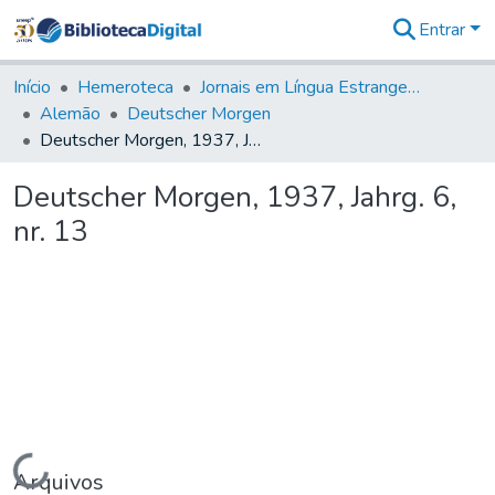
Entrar
Comunidades
&
Início
Hemeroteca
Jornais em Língua Estrangeira
Coleções
Alemão
Deutscher Morgen
Tudo na
Deutscher Morgen, 1937, Jahrg. 6, nr. 13
Biblioteca
Digital
Deutscher Morgen, 1937, Jahrg. 6,
Estatísticas
nr. 13
Carregando...
Arquivos