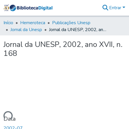
Entrar
Comunidades
&
Início
Hemeroteca
Publicações Unesp
Coleções
Jornal da Unesp
Jornal da UNESP, 2002, ano XVII, n. 168
Tudo na
Biblioteca
Jornal da UNESP, 2002, ano XVII, n.
Digital
168
Estatísticas
ando...
Data
2002-07