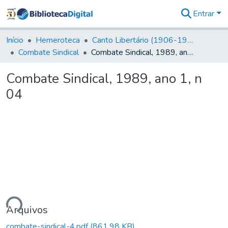
Entrar
Comunidades
&
Início
Hemeroteca
Canto Libertário (1906-1995)
Coleções
Combate Sindical
Combate Sindical, 1989, ano 1, n 04
Tudo na
Biblioteca
Combate Sindical, 1989, ano 1, n
Digital
04
Estatísticas
ando...
Arquivos
combate-sindical-4.pdf
(861,98 KB)