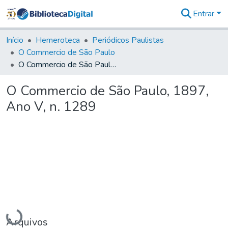
Entrar
Comunidades
&
Início
Hemeroteca
Periódicos Paulistas
Coleções
O Commercio de São Paulo
Tudo na
O Commercio de São Paulo, 1897, Ano V, n. 1289
Biblioteca
Digital
O Commercio de São Paulo, 1897,
Estatísticas
Ano V, n. 1289
Carregando...
Arquivos