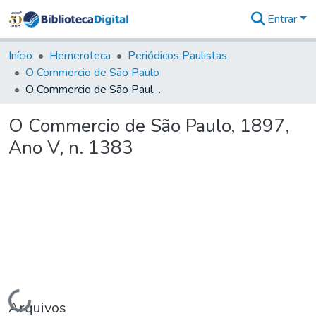
Entrar
Comunidades
&
Início
Hemeroteca
Periódicos Paulistas
Coleções
O Commercio de São Paulo
Tudo na
O Commercio de São Paulo, 1897, Ano V, n. 1383
Biblioteca
Digital
O Commercio de São Paulo, 1897,
Estatísticas
Ano V, n. 1383
Carregando...
Arquivos