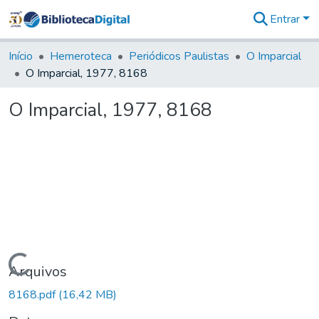
Entrar
Comunidades
&
Início
Hemeroteca
Periódicos Paulistas
O Imparcial
Coleções
O Imparcial, 1977, 8168
Tudo na
Biblioteca
O Imparcial, 1977, 8168
Digital
Estatísticas
Carregando...
Arquivos
8168.pdf
(16,42 MB)