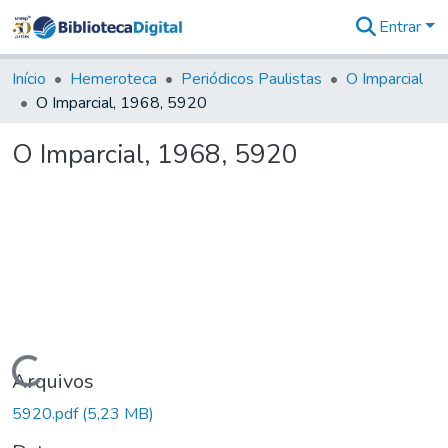
Entrar
Comunidades
&
Início
Hemeroteca
Periódicos Paulistas
O Imparcial
Coleções
O Imparcial, 1968, 5920
Tudo na
Biblioteca
O Imparcial, 1968, 5920
Digital
Estatísticas
Carregando...
Arquivos
5920.pdf
(5,23 MB)