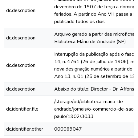
dezembro de 1907 de terça a domingo
dc.description
feriados. A partir do Ano VII, passa a s
publicado todos os dias
Arquivo gerado a partir das microfichas
dc.description
Biblioteca Mário de Andrade (SP)
Interrupção da publicação após o fascí
14, n. 4761 (26 de julho de 1906), rein
dc.description
nova designação numérica a partir do fa
Ano 13, n. 01 (25 de setembro de 19
dc.description
Abaixo do título: Director - Dr. Affonso
/storage/bd/biblioteca-mario-de-
dc.identifier.file
andrade/jornais/o-commercio-de-sao-
paulo/1902/3033
dc.identifier.other
000069047