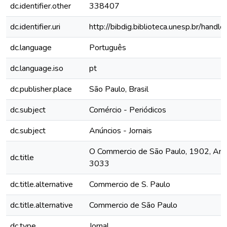
dc.identifier.other
338407
dc.identifier.uri
http://bibdig.biblioteca.unesp.br/hand
dc.language
Português
dc.language.iso
pt
dc.publisher.place
São Paulo, Brasil
dc.subject
Comércio - Periódicos
dc.subject
Anúncios - Jornais
O Commercio de São Paulo, 1902, Ano 
dc.title
3033
dc.title.alternative
Commercio de S. Paulo
dc.title.alternative
Commercio de São Paulo
dc.type
Jornal