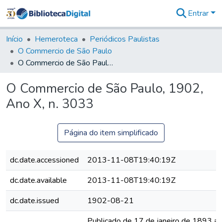
Entrar
Comunidades
&
Início
Hemeroteca
Periódicos Paulistas
Coleções
O Commercio de São Paulo
Tudo na
O Commercio de São Paulo, 1902, Ano X, n. 3033
Biblioteca
Digital
O Commercio de São Paulo, 1902,
Estatísticas
Ano X, n. 3033
Página do item simplificado
dc.date.accessioned
2013-11-08T19:40:19Z
dc.date.available
2013-11-08T19:40:19Z
dc.date.issued
1902-08-21
Publicado de 17 de janeiro de 1893 a