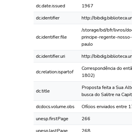
dc.date.issued
1967
dc.identifier
http://bibdig.bibliote
/storage/bd/bfr/livros/
dc.identifier.file
principe-regente-nosso
paulo
dc.identifier.uri
http://bibdig.biblioteca
Correspondência do ent
dc.relation.ispartof
1802)
Proposta feita a Sua Al
dc.title
busca do Salitre na Capi
dcdocs.volume.obs
Ofícios enviados entre
unesp.firstPage
266
unesp.lastPage
268