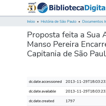
Início
História de São Paulo
Documentos I
Proposta feita a Sua 
Manso Pereira Encarr
Capitania de São Paul
dc.date.accessioned
2013-11-29T18:03:23
dc.date.available
2013-11-29T18:03:23
dc.date.created
1797