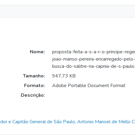
Nome:
proposta-feita-a-s-a-r-o-principe-reg
joao-manso-pereira-encarregado-pel
busca-do-salitre-na-capnia-de-s-paulo
Tamanho:
947,73 KB
Formato:
Adobe Portable Document Format
Descrição:
dor e Capitão General de São Paulo, Antonio Manoel de Mello