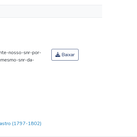
ente-nosso-snr-por-
Baixar
o-mesmo-snr-da-
 Castro (1797-1802)