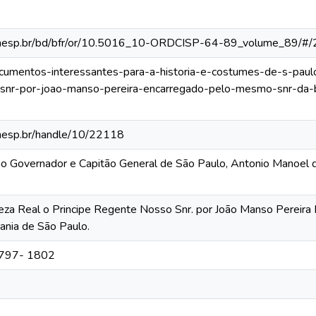
ca.unesp.br/bd/bfr/or/10.5016_10-ORDCISP-64-89_volume_89/#/
documentos-interessantes-para-a-historia-e-costumes-de-s-paul
-snr-por-joao-manso-pereira-encarregado-pelo-mesmo-snr-da-b
.unesp.br/handle/10/22118
ão Governador e Capitão General de São Paulo, Antonio Manoel
teza Real o Principe Regente Nosso Snr. por João Manso Pereir
tania de São Paulo.
 1797- 1802