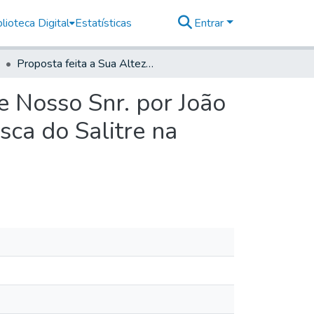
lioteca Digital
Estatísticas
Entrar
Proposta feita a Sua Alteza Real o Principe Regente Nosso Snr. por João Manso Pereira Encarregado pelo Mesmo Snr. da busca do Salitre na Capitania de São Paulo.
e Nosso Snr. por João
ca do Salitre na