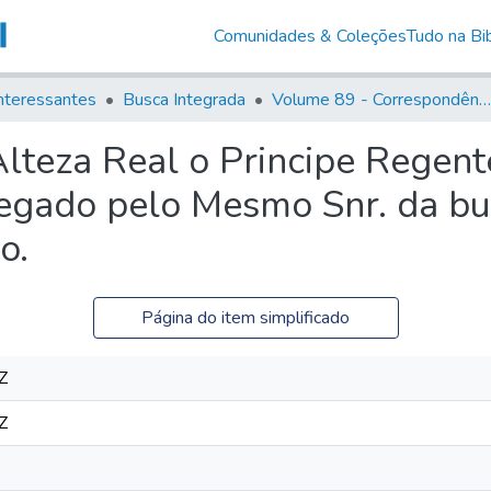
Comunidades & Coleções
Tudo na Bib
nteressantes
Busca Integrada
Volume 89 - Correspondência do então Governador e Capitão General de São Paulo, Antonio Manoel de Mello Castro (1797-1802)
Alteza Real o Principe Regent
egado pelo Mesmo Snr. da bus
o.
Página do item simplificado
Z
Z