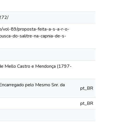
272/
o/vol-89/proposta-feita-a-s-a-r-o-
usca-do-salitre-na-capnia-de-s-
 de Mello Castro e Mendonça (1797-
a Encarregado pelo Mesmo Snr. da
pt_BR
pt_BR