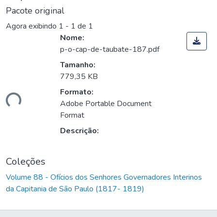
Pacote original
Agora exibindo
1 - 1 de 1
Nome:
p-o-cap-de-taubate-187.pdf
Tamanho:
779,35 KB
Formato:
gando...
Adobe Portable Document
Format
Descrição:
Coleções
Volume 88 - Ofícios dos Senhores Governadores Interinos
da Capitania de São Paulo (1817- 1819)