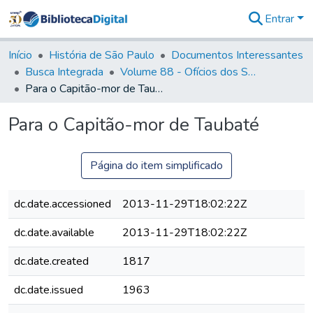
Entrar
Comunidades
&
Início
História de São Paulo
Documentos Interessantes
Coleções
Busca Integrada
Volume 88 - Ofícios dos Senhores Governadores Interinos da Capitania de São Paulo (1817- 1819)
Tudo na
Para o Capitão-mor de Taubaté
Biblioteca
Digital
Para o Capitão-mor de Taubaté
Estatísticas
Página do item simplificado
dc.date.accessioned
2013-11-29T18:02:22Z
dc.date.available
2013-11-29T18:02:22Z
dc.date.created
1817
dc.date.issued
1963