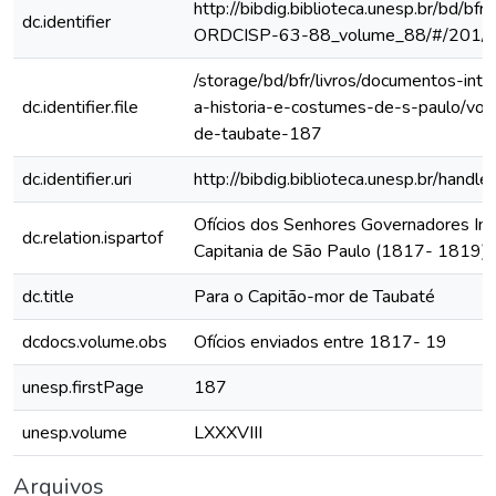
http://bibdig.biblioteca.unesp.br/bd/bf
dc.identifier
ORDCISP-63-88_volume_88/#/201/
/storage/bd/bfr/livros/documentos-int
dc.identifier.file
a-historia-e-costumes-de-s-paulo/vol
de-taubate-187
dc.identifier.uri
http://bibdig.biblioteca.unesp.br/hand
Ofícios dos Senhores Governadores Int
dc.relation.ispartof
Capitania de São Paulo (1817- 1819)
dc.title
Para o Capitão-mor de Taubaté
dcdocs.volume.obs
Ofícios enviados entre 1817- 19
unesp.firstPage
187
unesp.volume
LXXXVIII
Arquivos