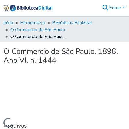
Entrar
Comunidades
&
Início
Hemeroteca
Periódicos Paulistas
Coleções
O Commercio de São Paulo
Tudo na
O Commercio de São Paulo, 1898, Ano VI, n. 1444
Biblioteca
Digital
O Commercio de São Paulo, 1898,
Estatísticas
Ano VI, n. 1444
Carregando...
Arquivos