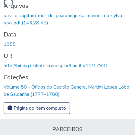
rregando...
Arquivos
para-o-capitam-mor-de-guaratingueta-manoel-da-sylva-
reys.pdf
(143,28 KB)
Data
1955
URI
http://bibdig.biblioteca.unesp.br/handle/10/17931
Coleções
Volume 80 - Ofícios do Capitão General Martim Lopes Lobo
de Saldanha (1777-1780)
Página do item completo
PARCEIROS