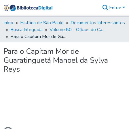
Entrar
Comunidades
&
Início
História de São Paulo
Documentos Interessantes
Coleções
Busca Integrada
Volume 80 - Ofícios do Capitão General Martim Lopes Lobo de Saldanha (1777-1780)
Tudo na
Para o Capitam Mor de Guaratinguetá Manoel da Sylva Reys
Biblioteca
Digital
Para o Capitam Mor de
Estatísticas
Guaratinguetá Manoel da Sylva
Reys