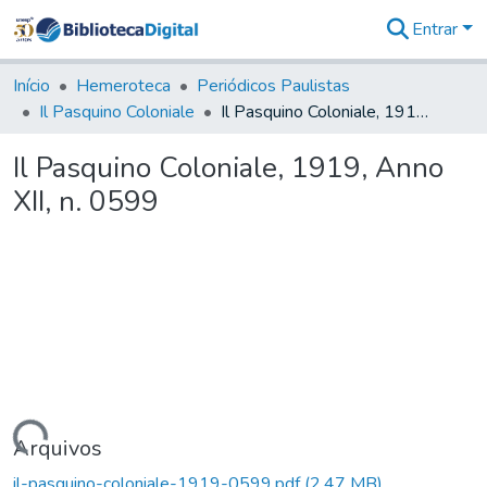
Entrar
Comunidades
&
Início
Hemeroteca
Periódicos Paulistas
Coleções
Il Pasquino Coloniale
Il Pasquino Coloniale, 1919, Anno XII, n. 0599
Tudo na
Biblioteca
Il Pasquino Coloniale, 1919, Anno
Digital
XII, n. 0599
Estatísticas
Carregando...
Arquivos
il-pasquino-coloniale-1919-0599.pdf
(2,47 MB)