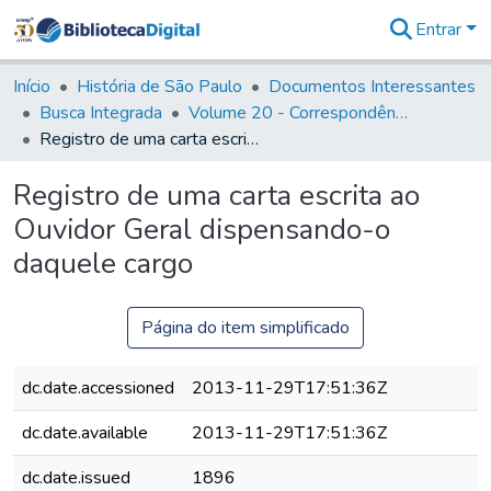
Entrar
Comunidades
&
Início
História de São Paulo
Documentos Interessantes
Coleções
Busca Integrada
Volume 20 - Correspondência interna do Governador Rodrigo Cezar de Menezes: 1721- 1728
Tudo na
Registro de uma carta escrita ao Ouvidor Geral dispensando-o daquele cargo
Biblioteca
Digital
Registro de uma carta escrita ao
Estatísticas
Ouvidor Geral dispensando-o
daquele cargo
Página do item simplificado
dc.date.accessioned
2013-11-29T17:51:36Z
dc.date.available
2013-11-29T17:51:36Z
dc.date.issued
1896