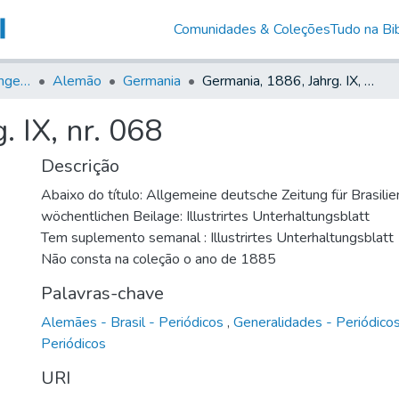
Comunidades & Coleções
Tudo na Bib
Jornais em Língua Estrangeira
Alemão
Germania
Germania, 1886, Jahrg. IX, nr. 068
 IX, nr. 068
Descrição
Abaixo do título: Allgemeine deutsche Zeitung für Brasilie
wöchentlichen Beilage: Illustrirtes Unterhaltungsblatt
Tem suplemento semanal : Illustrirtes Unterhaltungsblatt
Não consta na coleção o ano de 1885
Palavras-chave
Alemães - Brasil - Periódicos
,
Generalidades - Periódico
Periódicos
URI