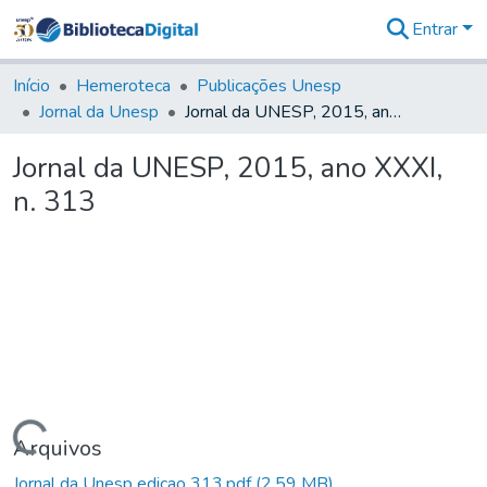
Entrar
Comunidades
&
Início
Hemeroteca
Publicações Unesp
Coleções
Jornal da Unesp
Jornal da UNESP, 2015, ano XXXI, n. 313
Tudo na
Biblioteca
Jornal da UNESP, 2015, ano XXXI,
Digital
n. 313
Estatísticas
Carregando...
Arquivos
Jornal da Unesp edicao 313.pdf
(2,59 MB)