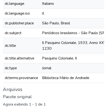
dc.language
Italiano
dc.language.iso
it
dc.publisher.place
São Paulo, Brasil
dc.subject
Periódicos brasileiros - São Paulo (SP)
Il Pasquino Coloniale, 1933, Anno XXVII
dc.title
1230
dc.title.alternative
Pasquino Coloniale, Il
dc.type
Jornal
dcterms.provenance
Biblioteca Mário de Andrade
Arquivos
Pacote original
Agora exibindo
1 - 1 de 1