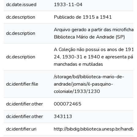
dc.date.issued
1933-11-04
dc.description
Publicado de 1915 a 1941
Arquivo gerado a partir das microfichas
dc.description
Biblioteca Mário de Andrade (SP)
A Coleção não possui os anos de 191
dc.description
24, 1930-31 e 1940 e apresenta pági
manchadas e mutiladas
/storage/bd/biblioteca-mario-de-
dc.identifier.file
andrade/jornais/il-pasquino-
coloniale/1933/1230
dc.identifier.other
000072465
dc.identifier.other
343113
dc.identifier.uri
http://bibdig.biblioteca.unesp.br/handl