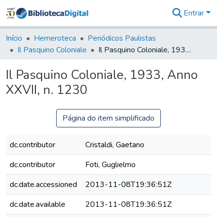
Entrar
Comunidades
&
Início
Hemeroteca
Periódicos Paulistas
Coleções
Il Pasquino Coloniale
Il Pasquino Coloniale, 1933, Anno XXVII, n. 1230
Tudo na
Biblioteca
Il Pasquino Coloniale, 1933, Anno
Digital
XXVII, n. 1230
Estatísticas
Página do item simplificado
dc.contributor
Cristaldi, Gaetano
dc.contributor
Foti, Guglielmo
dc.date.accessioned
2013-11-08T19:36:51Z
dc.date.available
2013-11-08T19:36:51Z