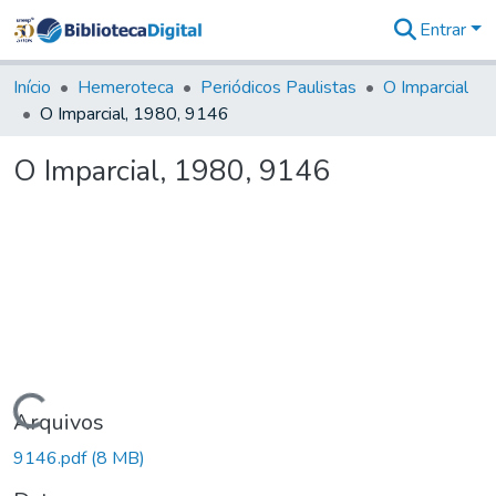
Entrar
Comunidades
&
Início
Hemeroteca
Periódicos Paulistas
O Imparcial
Coleções
O Imparcial, 1980, 9146
Tudo na
Biblioteca
O Imparcial, 1980, 9146
Digital
Estatísticas
Carregando...
Arquivos
9146.pdf
(8 MB)