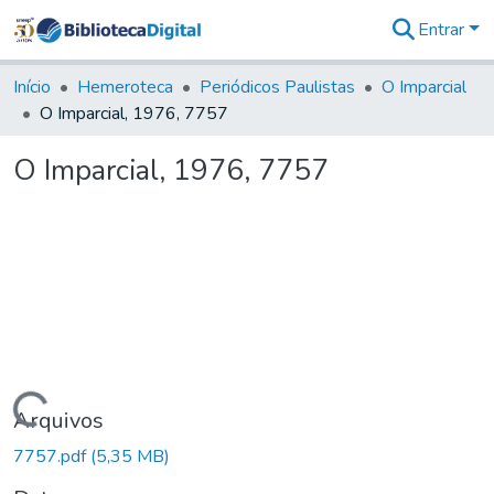
Entrar
Comunidades
&
Início
Hemeroteca
Periódicos Paulistas
O Imparcial
Coleções
O Imparcial, 1976, 7757
Tudo na
Biblioteca
O Imparcial, 1976, 7757
Digital
Estatísticas
Carregando...
Arquivos
7757.pdf
(5,35 MB)