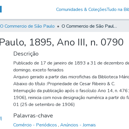
Comunidades & Coleções
Tudo na Bib
O Commercio de São Paulo
O Commercio de São Paulo, 1895, Ano III, n. 0790
ulo, 1895, Ano III, n. 0790
Descrição
Publicado de 17 de janeiro de 1893 a 31 de dezembro de
domingo, exceto feriados
Arquivo gerado a partir das microfichas da Biblioteca Már
Abaixo do título :Propriedade de Cesar Ribeiro & C.
Interrupção da publicação após o fascículo Ano 14, n. 476
1906), reinicia com nova designação numérica a partir do f
01 (25 de setembro de 1906)
Palavras-chave
)
Comércio - Periódicos
,
Anúncios - Jornais