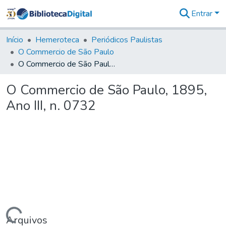
Entrar
Comunidades
&
Início
Hemeroteca
Periódicos Paulistas
Coleções
O Commercio de São Paulo
Tudo na
O Commercio de São Paulo, 1895, Ano III, n. 0732
Biblioteca
Digital
O Commercio de São Paulo, 1895,
Estatísticas
Ano III, n. 0732
Arquivos