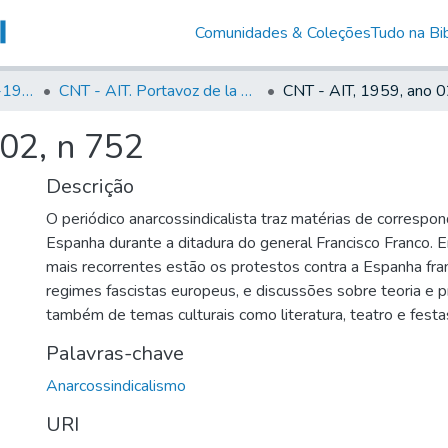
Comunidades & Coleções
Tudo na Bib
Canto Libertário (1906-1995)
CNT - AIT. Portavoz de la C.N.T de España en el Exilio
 02, n 752
Descrição
O periódico anarcossindicalista traz matérias de correspo
Espanha durante a ditadura do general Francisco Franco. 
mais recorrentes estão os protestos contra a Espanha fra
regimes fascistas europeus, e discussões sobre teoria e prát
também de temas culturais como literatura, teatro e festas
Palavras-chave
Anarcossindicalismo
URI