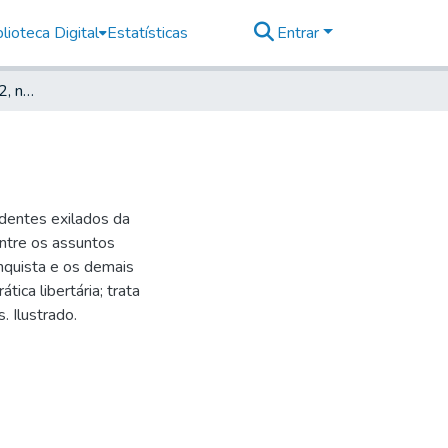
lioteca Digital
Estatísticas
Entrar
CNT - AIT, 1959, ano 02, n 752
ndentes exilados da
Entre os assuntos
nquista e os demais
ica libertária; trata
. Ilustrado.