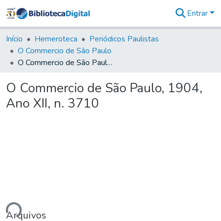
Entrar
Comunidades
&
Início
Hemeroteca
Periódicos Paulistas
Coleções
O Commercio de São Paulo
Tudo na
O Commercio de São Paulo, 1904, Ano XII, n. 3710
Biblioteca
Digital
O Commercio de São Paulo, 1904,
Estatísticas
Ano XII, n. 3710
ando...
Arquivos