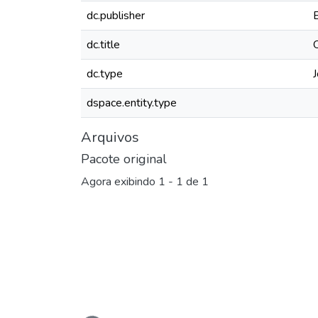
dc.publisher
dc.title
dc.type
J
dspace.entity.type
Arquivos
Pacote original
Agora exibindo
1 - 1 de 1