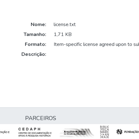
Nome:
license.txt
Tamanho:
1,71 KB
Formato:
Item-specific license agreed upon to s
Descrição:
PARCEIROS