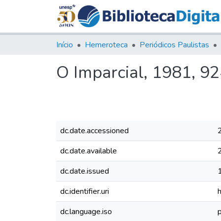
Início
Hemeroteca
Periódicos Paulistas
O Imparcial, 1981, 9
dc.date.accessioned
dc.date.available
dc.date.issued
dc.identifier.uri
dc.language.iso