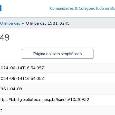
Comunidades & Coleções
Tudo na Bib
O Imparcial
O Imparcial, 1981, 9249
249
Página do item simplificado
2024-06-14T16:54:05Z
2024-06-14T16:54:05Z
1981-04-09
https://bibdig.biblioteca.unesp.br/handle/10/30932
pt