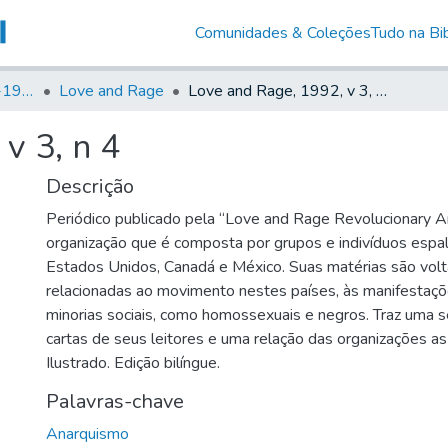
Comunidades & Coleções
Tudo na Bib
Canto Libertário (1906-1995)
Love and Rage
Love and Rage, 1992, v 3, n 4
v 3, n 4
Descrição
Periódico publicado pela “Love and Rage Revolucionary An
organização que é composta por grupos e indivíduos espa
Estados Unidos, Canadá e México. Suas matérias são volt
relacionadas ao movimento nestes países, às manifestaçõ
minorias sociais, como homossexuais e negros. Traz uma 
cartas de seus leitores e uma relação das organizações as q
Ilustrado. Edição bilíngue.
Palavras-chave
Anarquismo