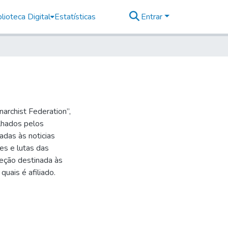
lioteca Digital
Estatísticas
Entrar
archist Federation”,
lhados pelos
adas às noticias
es e lutas das
seção destinada às
uais é afiliado.