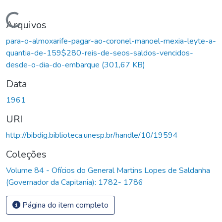
Carregando...
Arquivos
para-o-almoxarife-pagar-ao-coronel-manoel-mexia-leyte-a-
quantia-de-159$280-reis-de-seos-saldos-vencidos-
desde-o-dia-do-embarque
(301,67 KB)
Data
1961
URI
http://bibdig.biblioteca.unesp.br/handle/10/19594
Coleções
Volume 84 - Ofícios do General Martins Lopes de Saldanha
(Governador da Capitania): 1782- 1786
Página do item completo