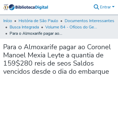
Entrar
Comunidades
&
Início
História de São Paulo
Documentos Interessantes
Coleções
Busca Integrada
Volume 84 - Ofícios do General Martins Lopes de Saldanha (Governador da Capitania): 1782- 1786
Tudo na
Para o Almoxarife pagar ao Coronel Manoel Mexia Leyte a quantia de 159$280 reis de seos Saldos vencidos desde o dia do embarque
Biblioteca
Digital
Para o Almoxarife pagar ao Coronel
Estatísticas
Manoel Mexia Leyte a quantia de
159$280 reis de seos Saldos
vencidos desde o dia do embarque