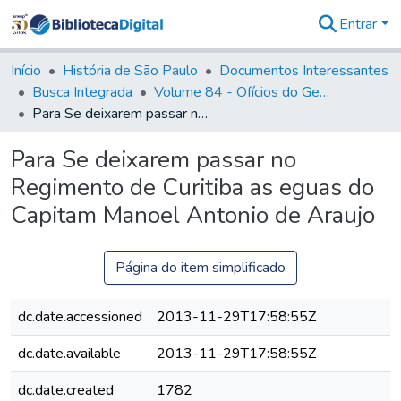
Entrar
Comunidades
&
Início
História de São Paulo
Documentos Interessantes
Coleções
Busca Integrada
Volume 84 - Ofícios do General Martins Lopes de Saldanha (Governador da Capitania): 1782- 1786
Tudo na
Para Se deixarem passar no Regimento de Curitiba as eguas do Capitam Manoel Antonio de Araujo
Biblioteca
Digital
Para Se deixarem passar no
Estatísticas
Regimento de Curitiba as eguas do
Capitam Manoel Antonio de Araujo
Página do item simplificado
dc.date.accessioned
2013-11-29T17:58:55Z
dc.date.available
2013-11-29T17:58:55Z
dc.date.created
1782