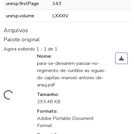
unesp.firstPage
143
unesp.volume
LXXXIV
Arquivos
Pacote original
Agora exibindo
1 - 1 de 1
Nome:
para-se-deixarem-passar-no-
regimento-de-curitiba-as-eguas-
do-capitao-manoel-antonio-de-
arauj.pdf
Carregando...
Tamanho:
293,48 KB
Formato:
Adobe Portable Document
Format