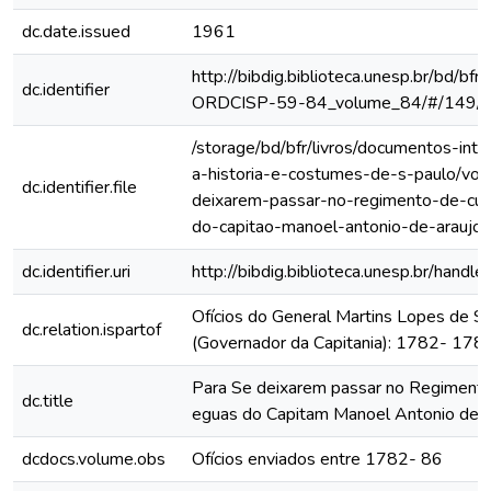
dc.date.issued
1961
http://bibdig.biblioteca.unesp.br/bd/bf
dc.identifier
ORDCISP-59-84_volume_84/#/149/
/storage/bd/bfr/livros/documentos-int
a-historia-e-costumes-de-s-paulo/vol
dc.identifier.file
deixarem-passar-no-regimento-de-curi
do-capitao-manoel-antonio-de-araujo
dc.identifier.uri
http://bibdig.biblioteca.unesp.br/hand
Ofícios do General Martins Lopes de S
dc.relation.ispartof
(Governador da Capitania): 1782- 178
Para Se deixarem passar no Regimento 
dc.title
eguas do Capitam Manoel Antonio de 
dcdocs.volume.obs
Ofícios enviados entre 1782- 86