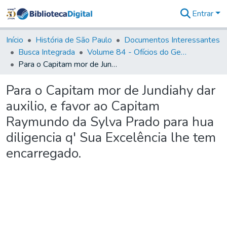
Entrar
Comunidades
&
Início
História de São Paulo
Documentos Interessantes
Coleções
Busca Integrada
Volume 84 - Ofícios do General Martins Lopes de Saldanha (Governador da Capitania): 1782- 1786
Tudo na
Para o Capitam mor de Jundiahy dar auxilio, e favor ao Capitam Raymundo da Sylva Prado para hua diligencia q' Sua Excelência lhe tem encarregado.
Biblioteca
Digital
Para o Capitam mor de Jundiahy dar
Estatísticas
auxilio, e favor ao Capitam
Raymundo da Sylva Prado para hua
diligencia q' Sua Excelência lhe tem
encarregado.