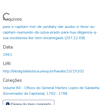
Carregando...
Arquivos
para-o-capitam-mor-de-jundiahy-dar-auxilio-e-favor-ao-
capitam-raymundo-da-sylva-prado-para-hua-diligencia-q-
sua-excelencia-lhe-tem-encarregado
(297,22 KB)
Data
1961
URI
http://bibdig.biblioteca.unesp.br/handle/10/19202
Coleções
Volume 84 - Ofícios do General Martins Lopes de Saldanha
(Governador da Capitania): 1782- 1786
Página do item completo