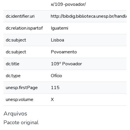
x/109-povoador/
dc.identifier.uri
http://bibdig.biblioteca.unesp.br/hand
dc.relation.ispartof
Iguatemi
dc.subject
Lisboa
dc.subject
Povoamento
dc.title
109º Povoador
dc.type
Ofício
unesp.firstPage
115
unesp.volume
X
Arquivos
Pacote original