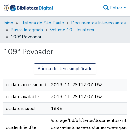
Entrar
Comunidades
&
Início
História de São Paulo
Documentos Interessantes
Coleções
Busca Integrada
Volume 10 - Iguatemi
Tudo na
109º Povoador
Biblioteca
Digital
109º Povoador
Estatísticas
Página do item simplificado
dc.date.accessioned
2013-11-29T17:07:18Z
dc.date.available
2013-11-29T17:07:18Z
dc.date.issued
1895
/storage/bd/bfr/livros/documentos-int
dc.identifier.file
para-a-historia-e-costumes-de-s-paul