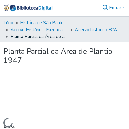
Entrar
Comunidades
&
Início
História de São Paulo
Coleções
Acervo Histório - Fazenda Lageado
Acervo historico FCA
Tudo na
Planta Parcial da Área de Plantio - 1947
Biblioteca
Digital
Planta Parcial da Área de Plantio -
Estatísticas
1947
Carregando...
Data