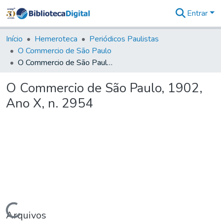
Entrar
Comunidades
&
Início
Hemeroteca
Periódicos Paulistas
Coleções
O Commercio de São Paulo
Tudo na
O Commercio de São Paulo, 1902, Ano X, n. 2954
Biblioteca
Digital
O Commercio de São Paulo, 1902,
Estatísticas
Ano X, n. 2954
Carregando...
Arquivos