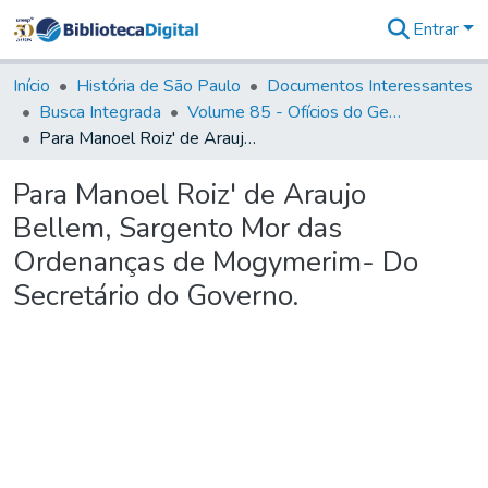
Entrar
Comunidades
&
Início
História de São Paulo
Documentos Interessantes
Coleções
Busca Integrada
Volume 85 - Ofícios do General Francisco da Cunha Menezes (Governador da Capitania): 1782- 1786
Tudo na
Para Manoel Roiz' de Araujo Bellem, Sargento Mor das Ordenanças de Mogymerim- Do Secretário do Governo.
Biblioteca
Digital
Para Manoel Roiz' de Araujo
Estatísticas
Bellem, Sargento Mor das
Ordenanças de Mogymerim- Do
Secretário do Governo.