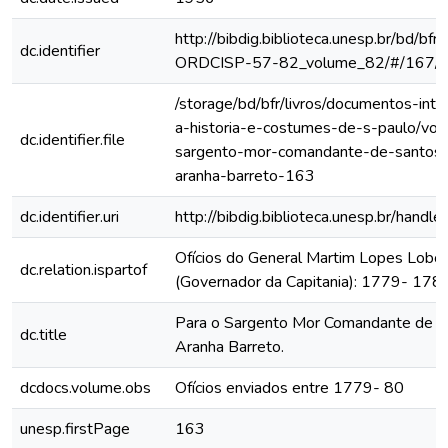
http://bibdig.biblioteca.unesp.br/bd/bf
dc.identifier
ORDCISP-57-82_volume_82/#/167/
/storage/bd/bfr/livros/documentos-int
a-historia-e-costumes-de-s-paulo/vol
dc.identifier.file
sargento-mor-comandante-de-santos-f
aranha-barreto-163
dc.identifier.uri
http://bibdig.biblioteca.unesp.br/hand
Ofícios do General Martim Lopes Lobo
dc.relation.ispartof
(Governador da Capitania): 1779- 178
Para o Sargento Mor Comandante de Sa
dc.title
Aranha Barreto.
dcdocs.volume.obs
Ofícios enviados entre 1779- 80
unesp.firstPage
163