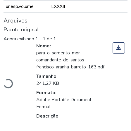
unesp.volume
LXXXII
Arquivos
Pacote original
Agora exibindo
1 - 1 de 1
Nome:
para-o-sargento-mor-
comandante-de-santos-
Carregando...
francisco-aranha-barreto-163.pdf
Tamanho:
241,27 KB
Formato:
Adobe Portable Document
Format
Descrição: