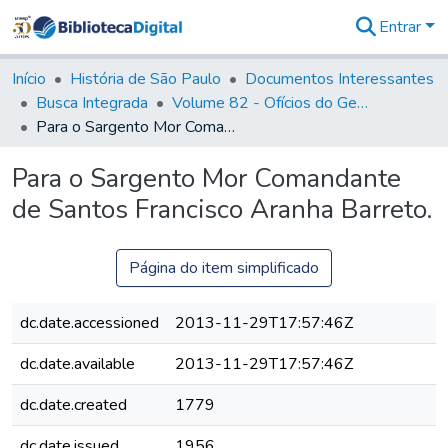
Entrar
Comunidades
&
Início
História de São Paulo
Documentos Interessantes
Coleções
Busca Integrada
Volume 82 - Ofícios do General Martim Lopes Lobo de Saldanha (Governador da Capitania): 1779- 1780
Tudo na
Para o Sargento Mor Comandante de Santos Francisco Aranha Barreto.
Biblioteca
Digital
Para o Sargento Mor Comandante
Estatísticas
de Santos Francisco Aranha Barreto.
Página do item simplificado
dc.date.accessioned
2013-11-29T17:57:46Z
dc.date.available
2013-11-29T17:57:46Z
dc.date.created
1779
dc.date.issued
1956