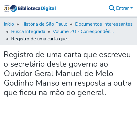
Entrar
Comunidades
&
Início
História de São Paulo
Documentos Interessantes
Coleções
Busca Integrada
Volume 20 - Correspondência interna do Governador Rodrigo Cezar de Menezes: 1721- 1728
Tudo na
Registro de uma carta que escreveu o secretário deste governo ao Ouvidor Geral Manuel de Melo Godinho Manso em resposta a outra que ficou na mão do general.
Biblioteca
Digital
Registro de uma carta que escreveu
Estatísticas
o secretário deste governo ao
Ouvidor Geral Manuel de Melo
Godinho Manso em resposta a outra
que ficou na mão do general.