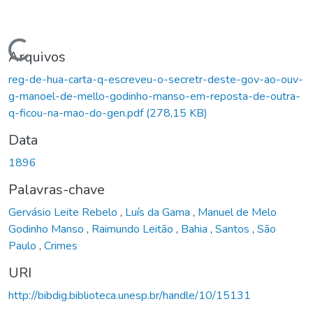
Carregando...
Arquivos
reg-de-hua-carta-q-escreveu-o-secretr-deste-gov-ao-ouv-
g-manoel-de-mello-godinho-manso-em-reposta-de-outra-
q-ficou-na-mao-do-gen.pdf
(278,15 KB)
Data
1896
Palavras-chave
Gervásio Leite Rebelo
,
Luís da Gama
,
Manuel de Melo
Godinho Manso
,
Raimundo Leitão
,
Bahia
,
Santos
,
São
Paulo
,
Crimes
URI
http://bibdig.biblioteca.unesp.br/handle/10/15131