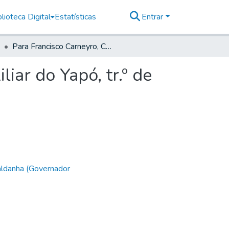
lioteca Digital
Estatísticas
Entrar
Para Francisco Carneyro, Capitam da Cavalaria Auxiliar do Yapó, tr.º de Curitiba.
iar do Yapó, tr.º de
aldanha (Governador