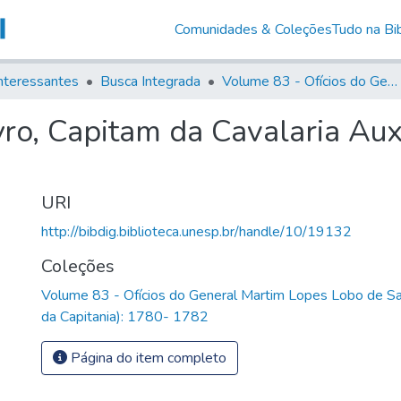
Comunidades & Coleções
Tudo na Bib
nteressantes
Busca Integrada
Volume 83 - Ofícios do General Martim Lopes Lobo de Saldanha (Governador da Capitania): 1780- 1782
ro, Capitam da Cavalaria Auxil
URI
http://bibdig.biblioteca.unesp.br/handle/10/19132
Coleções
Volume 83 - Ofícios do General Martim Lopes Lobo de S
da Capitania): 1780- 1782
Página do item completo