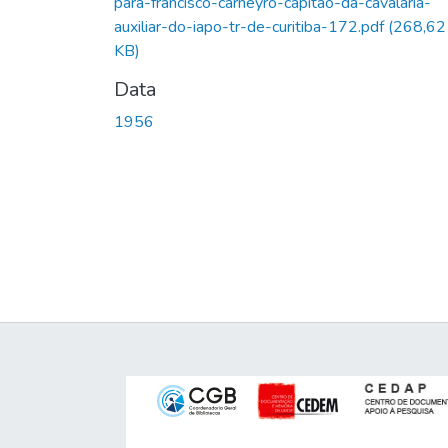
para-francisco-carneyro-capitao-da-cavalaria-
auxiliar-do-iapo-tr-de-curitiba-172.pdf
(268,62
KB)
Data
1956