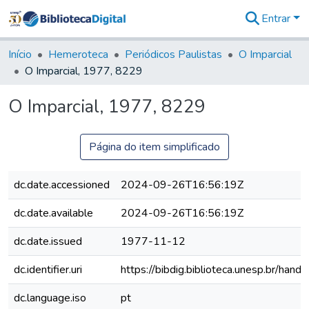
Entrar
Comunidades
&
Início
Hemeroteca
Periódicos Paulistas
O Imparcial
Coleções
O Imparcial, 1977, 8229
Tudo na
Biblioteca
O Imparcial, 1977, 8229
Digital
Estatísticas
Página do item simplificado
dc.date.accessioned
2024-09-26T16:56:19Z
dc.date.available
2024-09-26T16:56:19Z
dc.date.issued
1977-11-12
dc.identifier.uri
https://bibdig.biblioteca.unesp.br/han
dc.language.iso
pt