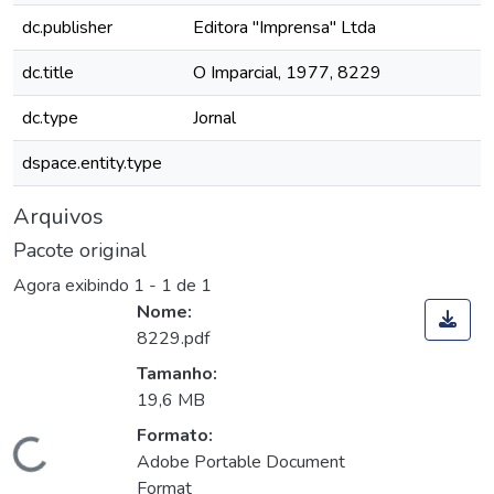
dc.publisher
Editora "Imprensa" Ltda
dc.title
O Imparcial, 1977, 8229
dc.type
Jornal
dspace.entity.type
Arquivos
Pacote original
Agora exibindo
1 - 1 de 1
Nome:
8229.pdf
Tamanho:
19,6 MB
Formato:
Carregando...
Adobe Portable Document
Format