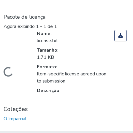
Pacote de licença
Agora exibindo
1 - 1 de 1
Nome:
license.txt
Tamanho:
1,71 KB
Formato:
Carregando...
Item-specific license agreed upon
to submission
Descrição:
Coleções
O Imparcial