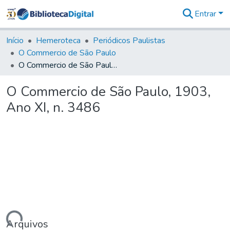
Entrar
Comunidades
&
Início
Hemeroteca
Periódicos Paulistas
Coleções
O Commercio de São Paulo
Tudo na
O Commercio de São Paulo, 1903, Ano XI, n. 3486
Biblioteca
Digital
O Commercio de São Paulo, 1903,
Estatísticas
Ano XI, n. 3486
Arquivos