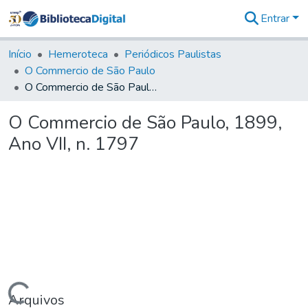
Entrar
Comunidades
&
Início
Hemeroteca
Periódicos Paulistas
Coleções
O Commercio de São Paulo
Tudo na
O Commercio de São Paulo, 1899, Ano VII, n. 1797
Biblioteca
Digital
O Commercio de São Paulo, 1899,
Estatísticas
Ano VII, n. 1797
Arquivos