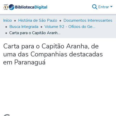
Entrar
Comunidades
&
Início
História de São Paulo
Documentos Interessantes
Coleções
Busca Integrada
Volume 92 - Ofícios do General D. Luiz aos diversos funcionários da Capitania (1768- 1772)
Tudo na
Carta para o Capitão Aranha, de uma das Companhias destacadas em Paranaguá
Biblioteca
Digital
Carta para o Capitão Aranha, de
Estatísticas
uma das Companhias destacadas
em Paranaguá